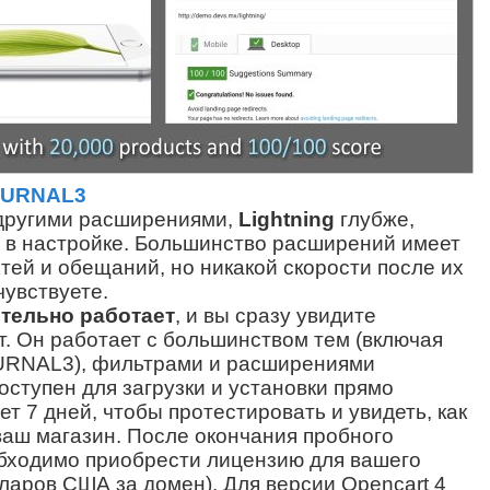
OURNAL3
другими расширениями,
Lightning
глубже,
 в настройке.
Большинство расширений имеет
тей и обещаний, но никакой скорости после их
чувствуете.
тельно работает
, и вы сразу увидите
т.
Он работает с большинством тем (включая
RNAL3), фильтрами и расширениями
оступен для загрузки и установки прямо
ет 7 дней, чтобы протестировать и увидеть, как
ваш магазин.
После окончания пробного
бходимо приобрести лицензию для вашего
лларов США за домен).
Для версии Opencart 4