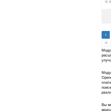
1
>|
Модул
расши
улуч
Модул
Openc
плате
поиск
разли
Вы мо
модул