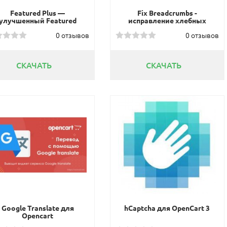
Featured Plus —
Fix Breadcrumbs -
улучшенный Featured
исправление хлебных
модуль
крошек 1.02
0 отзывов
0 отзывов
СКАЧАТЬ
СКАЧАТЬ
Google Translate для
hCaptcha для OpenCart 3
Opencart