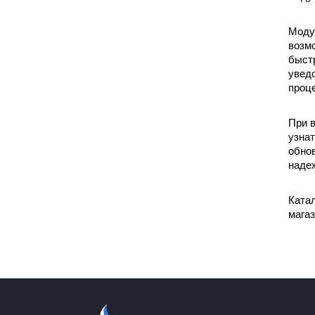
Модул
возм
быстр
уведо
проце
При в
узнат
обнов
надеж
Ката
магаз