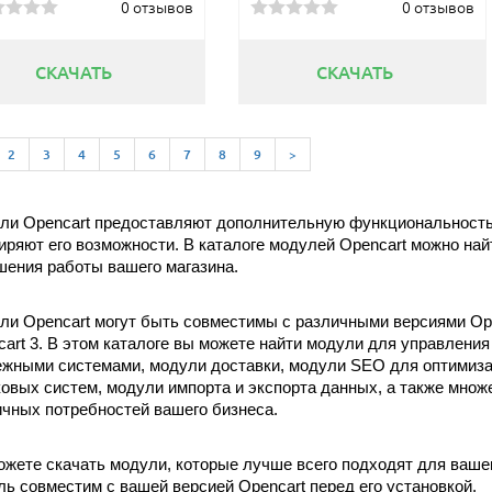
0 отзывов
0 отзывов
СКАЧАТЬ
СКАЧАТЬ
2
3
4
5
6
7
8
9
>
и Opencart предоставляют дополнительную функциональность д
ряют его возможности. В каталоге модулей Opencart можно най
шения работы вашего магазина.
и Opencart могут быть совместимы с различными версиями Open
art 3. В этом каталоге вы можете найти модули для управления 
жными системами, модули доставки, модули SEO для оптимизац
овых систем, модули импорта и экспорта данных, а также множе
чных потребностей вашего бизнеса.
жете скачать модули, которые лучше всего подходят для вашего
ь совместим с вашей версией Opencart перед его установкой.