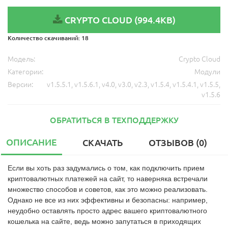
CRYPTO CLOUD (994.4KB)
Количество скачиваний:
18
Модель:
Crypto Cloud
Категории:
Модули
Версии:
v1.5.5.1
,
v1.5.6.1
,
v4.0
,
v3.0
,
v2.3
,
v1.5.4
,
v1.5.4.1
,
v1.5.5
,
v1.5.6
ОБРАТИТЬСЯ В ТЕХПОДДЕРЖКУ
ОПИСАНИЕ
СКАЧАТЬ
ОТЗЫВОВ (0)
Если вы хоть раз задумались о том, как подключить прием
криптовалютных платежей на сайт, то наверняка встречали
множество способов и советов, как это можно реализовать.
Однако не все из них эффективны и безопасны: например,
неудобно оставлять просто адрес вашего криптовалютного
кошелька на сайте, ведь можно запутаться в приходящих