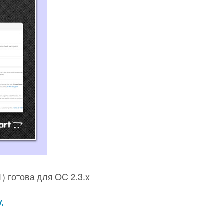
1) готова для OC 2.3.x
/.