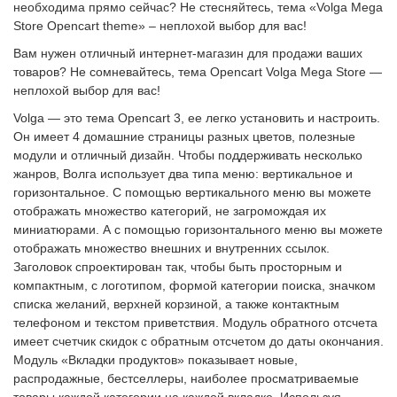
необходима прямо сейчас? Не стесняйтесь, тема «Volga Mega
Store Opencart theme» – неплохой выбор для вас!
Вам нужен отличный интернет-магазин для продажи ваших
товаров? Не сомневайтесь, тема Opencart Volga Mega Store —
неплохой выбор для вас!
Volga
— это тема Opencart 3, ее легко установить и настроить.
Он имеет 4 домашние страницы разных цветов, полезные
модули и отличный дизайн. Чтобы поддерживать несколько
жанров, Волга использует два типа меню: вертикальное и
горизонтальное. С помощью вертикального меню вы можете
отображать множество категорий, не загромождая их
миниатюрами. А с помощью горизонтального меню вы можете
отображать множество внешних и внутренних ссылок.
Заголовок спроектирован так, чтобы быть просторным и
компактным, с логотипом, формой категории поиска, значком
списка желаний, верхней корзиной, а также контактным
телефоном и текстом приветствия. Модуль обратного отсчета
имеет счетчик скидок с обратным отсчетом до даты окончания.
Модуль «Вкладки продуктов» показывает новые,
распродажные, бестселлеры, наиболее просматриваемые
товары каждой категории на каждой вкладке. Используя